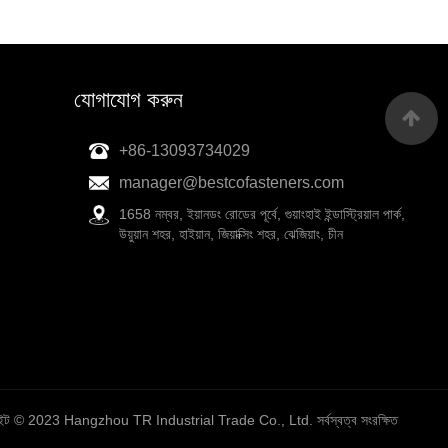
যোগাযোগ করুন
+86-13093734029
manager@bestcofasteners.com
1658 নম্বর, ইয়ানডং রোডের পূর্বে, গুয়াংহাই ইন্ডাস্ট্রিয়াল পার্ক,
উয়ুয়ান শহর, হাইয়ান, জিয়াক্সিং শহর, ঝেজিয়াং, চীন
ইট © 2023 Hangzhou TR Industrial Trade Co., Ltd. সর্বস্বত্ব সংরক্ষিত