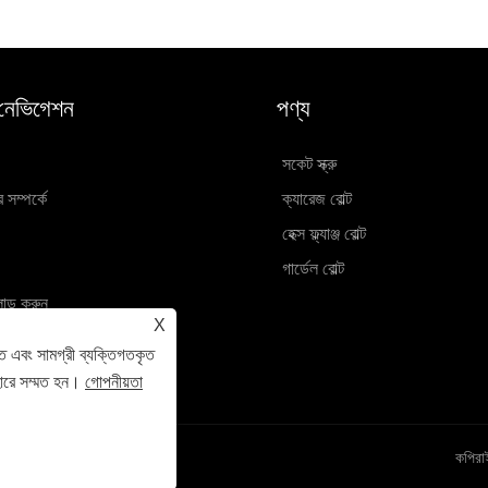
 নেভিগেশন
পণ্য
সকেট স্ক্রু
সম্পর্কে
ক্যারেজ বোল্ট
হেক্স ফ্ল্যাঞ্জ বোল্ট
গার্ডেল বোল্ট
োড করুন
X
ান পাঠান
ে এবং সামগ্রী ব্যক্তিগতকৃত
 সাথে যোগাযোগ করুন
হারে সম্মত হন।
গোপনীয়তা
কপিরা