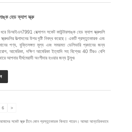
্ক হেড ক্যাপ স্ক্রু
ধরে ডিআইএন7991 হেক্সাগন সকেট কাউন্টারসাঙ্ক হেড ক্যাপ স্ক্রুগুলি
স্ক্রুগুলির উত্পাদনের উপর দৃষ্টি নিবদ্ধ করেছে। একটি প্রস্তুতকারক এবং
মানের পণ্য, যুক্তিসঙ্গত মূল্য এবং সময়মত ডেলিভারি প্রদানের জন্য
উরোপ, আমেরিকা, দক্ষিণ আমেরিকা ইত্যাদি সহ বিশ্বের 40 টিরও বেশি
রে আপনার দীর্ঘমেয়াদী অংশীদার হওয়ার জন্য উন্মুখ৷
ান
6
>
পনি আমাদের সকেট স্ক্রু চীনে কোন প্রস্তুতকারক কিনতে পারেন। আমরা আন্তরিকভাবে