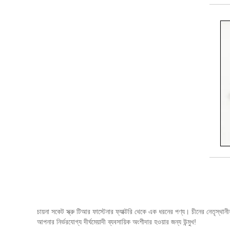
চায়না সকেট স্ক্রু টিআর ফাস্টেনার ফ্যাক্টরি থেকে এক ধরনের পণ্য। চীনের নেতৃস
আপনার নির্ভরযোগ্য দীর্ঘমেয়াদী ব্যবসায়িক অংশীদার হওয়ার জন্য উন্মুখ!