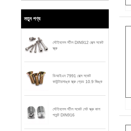
নতুন পণ্য
স্টেইনলেস স্টীল DIN912 হেক্স সকেট
স্ক্রু
ডিআইএন 7991 হেক্স সকেট
কাউন্টারসাঙ্ক স্ক্রু গ্রেড 10.9 জিঙ্ক
স্টেইনলেস স্টীল সকেট সেট স্ক্রু কাপ
পয়েন্ট DIN916