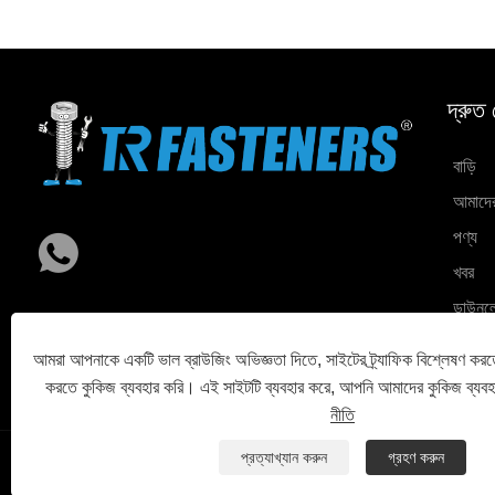
দ্রুত
বাড়ি
আমাদের 
পণ্য
খবর
ডাউনল
অনুসন্ধ
আমরা আপনাকে একটি ভাল ব্রাউজিং অভিজ্ঞতা দিতে, সাইটের ট্র্যাফিক বিশ্লেষণ করত
আমাদের
করতে কুকিজ ব্যবহার করি। এই সাইটটি ব্যবহার করে, আপনি আমাদের কুকিজ ব্যব
নীতি
প্রত্যাখ্যান করুন
গ্রহণ করুন
Links
Sitemap
RSS
XML
গোপনীয়তা নীতি