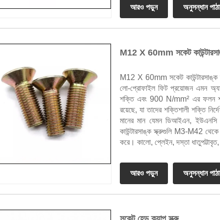
আরও পড়ুন
অনুসন্ধান পাঠ
M12 X 60mm সকেট কাউন্টারসাঙ্ক
M12 X 60mm সকেট কাউন্টারসাঙ্ক স্ক
লো-প্রোফাইল ফিট প্রয়োজন এমন অ্যা
শক্তি এবং 900 N/mm² এর ফলন শক্তি 
রয়েছে, যা তাদের শক্তিশালী শক্তি নির
মানের মান যেমন ডিআইএন, ইউএনসি
কাউন্টারসাঙ্ক স্ক্রুগুলি M3-M42 থ
করে। কালো, প্লেইন, দস্তা ধাতুপট্টা
আরও পড়ুন
অনুসন্ধান পাঠ
সকেট হেড ক্যাপ স্ক্রু