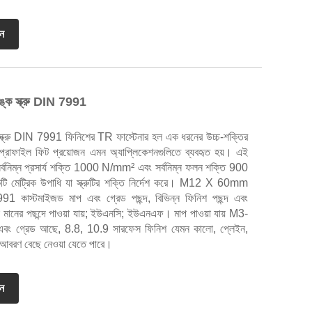
ান
ক স্ক্রু DIN 7991
ক্রু DIN 7991 ফিনিশের TR ফাস্টেনার হল এক ধরনের উচ্চ-শক্তির
প্রোফাইল ফিট প্রয়োজন এমন অ্যাপ্লিকেশনগুলিতে ব্যবহৃত হয়। এই
যার সর্বনিম্ন প্রসার্য শক্তি 1000 N/mm² এবং সর্বনিম্ন ফলন শক্তি 900
মেট্রিক উপাধি যা স্ক্রুটির শক্তি নির্দেশ করে। M12 X 60mm
7991 কাস্টমাইজড মাপ এবং গ্রেড পছন্দ, বিভিন্ন ফিনিশ পছন্দ এবং
মানের পছন্দে পাওয়া যায়; ইউএনসি; ইউএনএফ। মাপ পাওয়া যায় M3-
 গ্রেড আছে, 8.8, 10.9 সারফেস ফিনিশ যেমন কালো, প্লেইন,
 আবরণ বেছে নেওয়া যেতে পারে।
ান