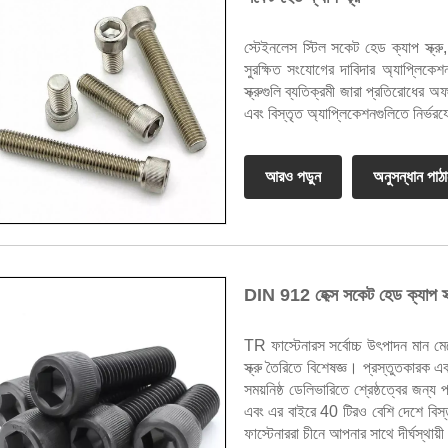
স্টেইনলেস স্টিল সকেট হেড ক্যাপ স্ক্রু
সুরক্ষিত সংযোগের দাবিদার অ্যাপ্লিকে
স্ক্রুগুলি ব্যতিক্রমী জারা প্রতিরোধের 
এবং বিস্তৃত অ্যাপ্লিকেশনগুলিতে নির্ভরযো
আরও পড়ুন
অনুসন্ধান পাঠ
DIN 912 হেক্স সকেট হেড ক্যাপ স্ক
TR ফাস্টেনারস সর্বোচ্চ উৎপাদন মান 
স্ক্রু তৈরিতে বিশেষজ্ঞ। প্রস্তুতকারক 
সময়নিষ্ঠ ডেলিভারিতে শ্রেষ্ঠত্বের জন্
এবং এর বাইরে 40 টিরও বেশি দেশে বি
ফাস্টেনাররা চীনে আপনার সাথে দীর্ঘস্থায