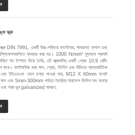
ান
 স্ক্রু
্রু DIN 7991, একটি উচ্চ-শক্তির ফাস্টেনার, সাধারণত ফ্লাশ এবং
প্লিকেশনগুলিতে ব্যবহার করা হয়। 1000 N/mm² ন্যূনতম প্রসার্য
সহ ইস্পাত দিয়ে তৈরি, এই স্ক্রুগুলির একটি গ্রেড 10.9 রেটিং
্দেশ করে। কাস্টমাইজ করা মাপ, গ্রেড, ফিনিশ এবং বিভিন্ন আন্তর্জাতিক
 এবং ইউএনএফ মেনে চলায় পাওয়া যায়, M12 X 60mm সকেট
েকে মাপ এবং 5mm-300mm পর্যন্ত দৈর্ঘ্যের সারফেস ফিনিশ সহ অফার
বৃত, এবং গরম ডুব galvanized আবরণ.
ান