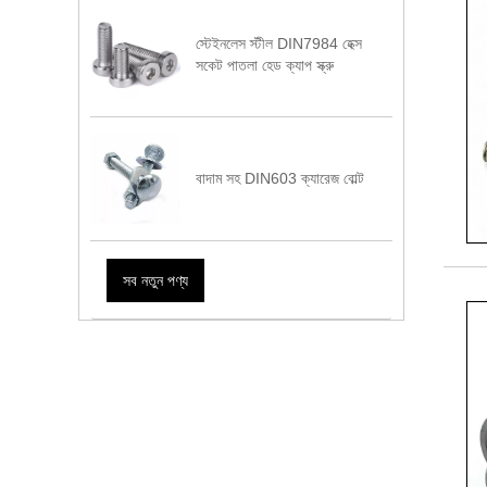
স্টেইনলেস স্টীল DIN7984 হেক্স
সকেট পাতলা হেড ক্যাপ স্ক্রু
বাদাম সহ DIN603 ক্যারেজ বোল্ট
সব নতুন পণ্য