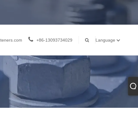
teners.com
+86-13093734029
Language