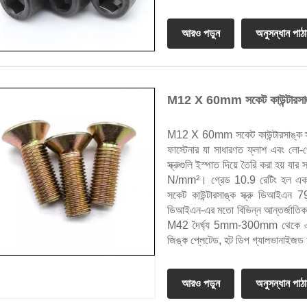
আরও পড়ুন
অনুসন্ধান পাঠ
M12 X 60mm সকেট কাউন্টারসাঙ্
M12 X 60mm সকেট কাউন্টারসাঙ্ক স্
ফাস্টেনার যা সাধারণত ফ্লাশ এবং লো-
স্ক্রুগুলি ইস্পাত দিয়ে তৈরি করা হয় 
N/mm²। গ্রেড 10.9 রেটিং হল একটি 
সকেট কাউন্টারসাঙ্ক স্ক্রু ডিআইএন 
ডিআইএন-এর মতো বিভিন্ন আন্তর্জাতিক 
M42 দৈর্ঘ্য 5mm-300mm থেকে এবং
জিঙ্ক প্লেটেড, হট ডিপ গ্যালভানাইজড
আরও পড়ুন
অনুসন্ধান পাঠ