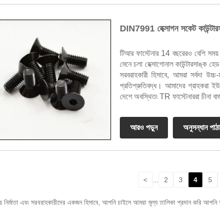
DIN7991 হেক্সাগন সকেট কাউন্টারসাঙ
টিআর ফাস্টেনার 14 বছরেরও বেশি সময় 
মেনে চলা হেক্সাগোনাল কাউন্টারসাঙ্ক হেড 
সরবরাহকারী হিসাবে, আমরা সর্বদা উচ্চ-
প্রতিশ্রুতিবদ্ধ। আমাদের গ্রাহকরা ই
দেশে অবস্থিত৷ TR ফাস্টেনাররা চীনা বাজা
আরও পড়ুন
অনুসন্ধান পাঠ
<
...
2
3
4
5
্থানীয় নির্মাতা এবং সরবরাহকারীদের একজন হিসাবে, আপনি চাইলে আমরা মূল্য তালিকা প্রদান করি আ